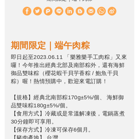
W
S
h
i
a
n
t
a
期間限定｜端午肉粽
s
W
A
e
即日起至2023.06.11 「樂雅樂手工肉粽」又來
囉！今年推出經典北部及南部粽外，還有海鮮
p
i
御品雙味粽（櫻花蝦干貝芋香粽 / 鮑魚干貝
p
b
粽）喔！熱情預購中，歡迎來電訂購！
o
【規格】經典北南部粽170g±5%/個、 海鮮御
品雙味粽180g±5%/個。
【食用方式】冷藏或是常溫解凍後，電鍋蒸煮
30分鐘即可享用。
【保存方式】冷凍可保存6個月。
【豬肉產地】 台灣。