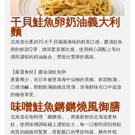
干貝鮭魚卵奶油義大利
麵
北海道出產的3S大干貝滿滿海味的鮮美口感，醬漬鮭魚
卵的鮮甜Q彈，增添驚喜層次感，使用精心調配上等白
酒與濃郁的奶油融合，營造出豐厚的風味。
【嚴選食材】醬油漬鮭魚卵
產量稀少，在日本被譽為海中仙物的美稱。鮮甜飽滿，
口感淡鹹，顆顆飽滿細緻且滑溜，深海鮮味在口中綻放
的極致享受。
味噌鮭魚鏘鏘燒風御膳
北海道在地料理「鏘鏘燒」，將最新鮮的北海道產秋
鮭，使用味噌調味鋪上濃郁起士，每一口都吃得到秋鮭
肉質的細緻與緊實，搭配脆口的季節時蔬、酥炸炸蝦、