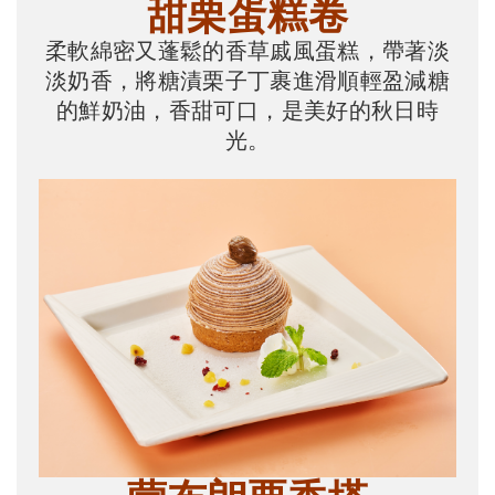
甜栗蛋糕卷
柔軟綿密又蓬鬆的香草戚風蛋糕，帶著淡
淡奶香，將糖漬栗子丁裹進滑順輕盈減糖
的鮮奶油，香甜可口，是美好的秋日時
光。