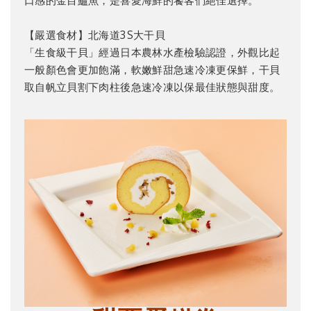
口感的金目鱸魚，是喜愛海鮮的饕客們絕佳選擇。
【嚴選食材】北海道3S大干貝
「生食級干貝」經過日本農林水產檢驗認證，外觀比起
一般顏色會更加飽滿，軟嫩鮮甜急速冷凍更保鮮，干貝
取自帆立貝割下肉柱後急速冷凍以保最佳狀態與甜度。