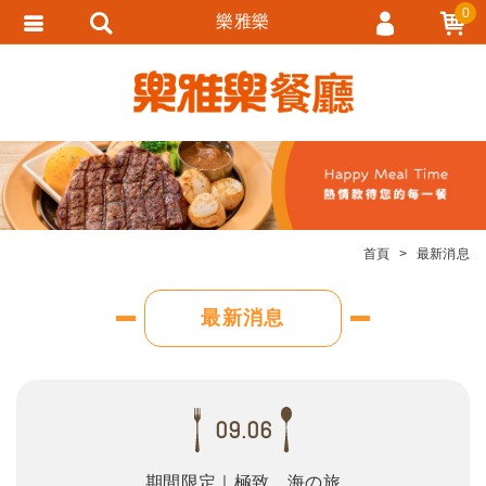
0
樂雅樂
會員登入
會員註冊
忘記密碼
訂單查詢
追蹤清單
首頁
最新消息
匯款通知
最新消息
09.06
期間限定｜極致．海の旅