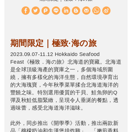
W
S
h
i
a
n
t
a
期間限定｜極致·海の旅
s
W
A
e
2023.09.07-11.12 Hokkaido Seafood
Feast《極致．海の旅》北海道的寶藏。北海道
p
i
是全球頂級海產的寶庫之一，多個海域所圍
p
b
繞，擁有多樣化的海洋生態，自然環境孕育出
o
的大海瑰寶，今年秋季菜單揉合北海道海洋的
豐饒之味。特別選用優質的干貝、鮭魚卵的Q
彈及秋鮭低脂緊緻，呈現令人垂涎的餐點，透
過味蕾，感受北海道海洋滋味。
此外，同步推出《開學季》活動，推出兩款新
品「檸檬奶油和牛漢堡排炸雞」、「嫩煎香料