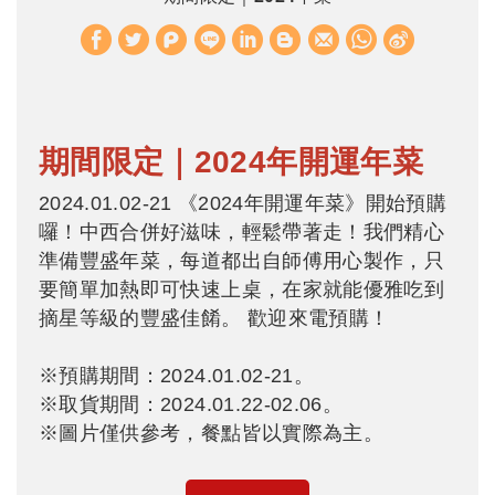
W
S
h
i
a
n
t
a
期間限定｜2024年開運年菜
s
W
A
e
2024.01.02-21 《
2024年開運年菜》開始預購
囉！中西合併好滋味，輕鬆帶著走！我們精心
p
i
準備豐盛年菜，每道都出自師傅用心製作，只
p
b
要簡單加熱即可快速上桌，在家就能優雅吃到
o
摘星等級的豐盛佳餚。 歡迎來電預購！
※預購期間：
2024.01.02-21
。
※取貨期間：2024.01.22-02.06。
※圖片僅供參考，餐點皆以實際為主。