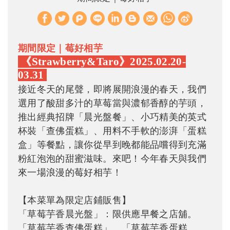
W
S
h
i
a
n
期間限定｜莓好相芋
《Strawberry&Taro
》2025.02.20-
t
a
03.31
s
W
接近冬天的尾聲，即將展開浪漫的春天，我們
A
e
選用了酸甜多汁的草莓當與濃郁香醇的芋頭，
p
i
推出經典招牌「晨光盤餐」、小巧精美的英式
p
b
杯裝「查佛蛋糕」、用料不手軟的澎湃「蛋糕
o
盒」等餐點，讓你從早到晚都能品嚐得到充滿
粉紅泡泡的甜蜜滋味。來吧！今年春天與我們
來一場浪漫的莓好相芋！
【本菜單為限定店鋪販售】
「草莓芋香晨光盤」：限供應早餐之店舖。
「草莓芋香查佛蛋糕」、「草莓芋香蛋糕