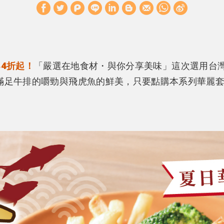
W
S
h
i
a
n
t
a
84折起！
「嚴選在地食材・與你分享美味」這次選用台灣
s
W
滿足牛排的嚼勁與飛虎魚的鮮美，只要點購本系列華麗套
A
e
p
i
p
b
o