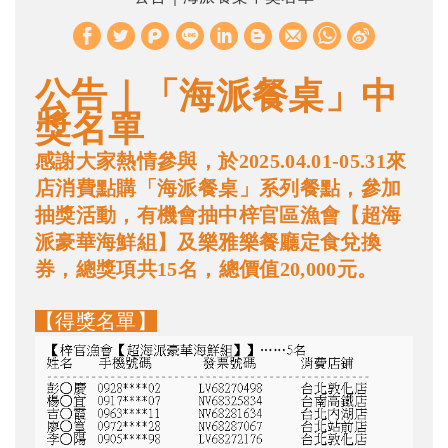
W
S
h
i
公告｜「海派餐桌」中
a
n
獎名單
t
a
s
W
感謝大家熱情參與，於2025.04.01-05.31來
A
e
店消費點購「海派餐桌」系列餐點，參加
p
i
抽獎活動，有機會抽中梓官區漁會【超海
派豪華海鮮組】及樂雅樂餐廳定食兌換
p
b
券，總獎項共15名，總價值20,000元。
o
【得獎名單】