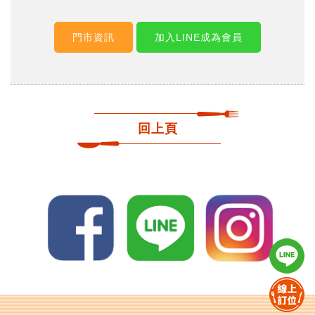
門市資訊
加入LINE成為會員
回上頁