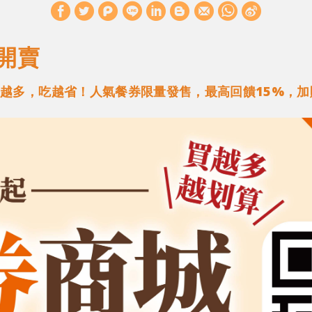
W
S
h
i
開賣
a
n
t
a
算！買越多，吃越省！人氣餐券限量發售，最高回饋15%，
s
W
A
e
p
i
p
b
o