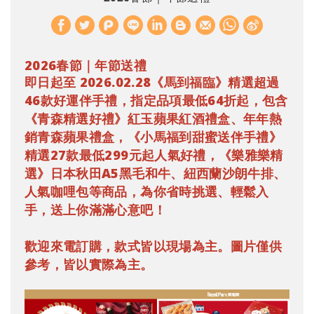
W
S
h
i
2026春節｜年節送禮
a
n
即日起至 2026.02.28《馬到福臨》精選超過
t
a
46款好運伴手禮，指定品項最低64折起，包含
s
W
《青森精選好禮》紅玉蘋果紅酒禮盒、年年熱
A
e
銷青森蘋果禮盒，《小馬福到甜蜜送伴手禮》
p
i
精選27款最低299元起人氣好禮，《樂雅樂精
p
b
選》日本秋田A5黑毛和牛、紐西蘭沙朗牛排、
人氣咖哩包等商品，為你省時挑選、輕鬆入
o
手，送上你滿滿心意吧！
歡迎來電訂購，款式皆以現場為主。圖片僅供
參考，皆以實際為主。