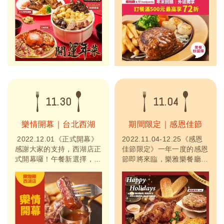
樂來為你準備吧！精選9款
惠，最高享有71折，折上
人氣年菜包含醬烤蜜汁豬
折超划算！聚餐外送好選
排、半月斧帶骨豬排、舒肥
擇！
龍虎斑、藥膳大蝦、紅蟳米
糕、干貝人蔘烏骨雞等多樣
菜色，搶先預購，輕鬆過好
年！
11.30
11.04
樂情開幕｜台北西湖
期間限定｜感恩佳節
2022.12.01《正式開幕》
2022.11.04-12.25《感恩
感謝大家的支持，西湖店正
佳節限定》一年一度的感恩
式開幕囉！午餐新選擇，歡
節即將來臨，樂雅樂餐廳推
迎大家來用餐！用餐空間寬
出人氣的「義式香草烤雞奢
敞，不論會議或聚餐都沒問
華組」包含了香草烤全雞、
題唷！
義式松露時蔬、南瓜鹹派、
蜜漬蘋果派、軟法麵包及韓
式海苔等豐盛組合，最適合
在歡樂相聚的節慶裡，與親