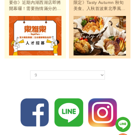
要你》近期內湖西湖店即將
限定》Tasty Autumn 秋旬
開幕囉！需要熱情滿分的
美食。入秋首波東北季風來
你，喜歡與人接觸互動，個
襲，來一份熱呼呼的日式湯
性親切活潑！還有熱愛餐飲
咖哩絕對是個好選擇！樂雅
及具服務相關經驗者，歡迎
樂餐廳表示「湯咖哩」源自
你加入樂雅樂！
於北海道札幌，是當地的國
民美食，也是具有代表性的
靈魂美食，推出「起士和牛
漢堡排湯咖哩」、「嫩煎雞
腿排湯咖哩」兩款口味，以
及異國風...
＜
＞