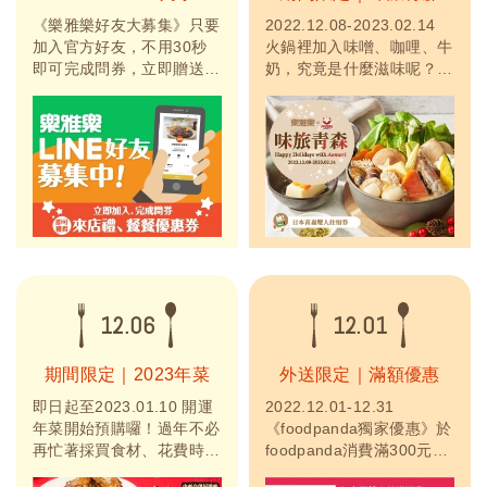
《樂雅樂好友大募集》只要
2022.12.08-2023.02.14
加入官方好友，不用30秒
火鍋裡加入味噌、咖哩、牛
即可完成問券，立即贈送來
奶，究竟是什麼滋味呢？樂
店禮、餐餐優惠券！當月生
雅樂餐廳既秋季推出札幌靈
日即可獲得壽星優惠，不定
魂美食「湯咖哩」後，這次
時舉辦抽獎活動，掌握最新
推出青森靈魂美食「味噌咖
消息、季節餐點及優惠好
哩牛奶湯」，一入口即能品
禮。快來成為樂雅樂好友
嚐到出乎想像的香醇美味，
吧！
完美提引三大食材的精華，
是今年冬季絕不容錯過的鍋
物。於2022年12月08日至
2023年...
12.06
12.01
期間限定｜2023年菜
外送限定｜滿額優惠
即日起至2023.01.10 開運
2022.12.01-12.31
年菜開始預購囉！過年不必
《foodpanda獨家優惠》於
再忙著採買食材、花費時間
foodpanda消費滿300元享
下廚了！今年的年菜由樂雅
85折，滿500元再享85折優