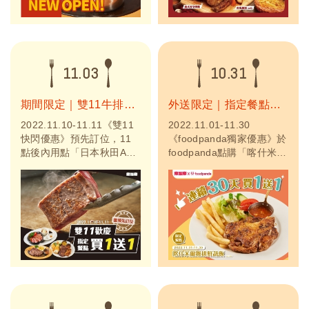
朋好友一同享用美味料理，
就是最幸福的事！
11.03
10.31
期間限定｜雙11牛排買1送1
外送限定｜指定餐點買1送1
2022.11.10-11.11《雙11
2022.11.01-11.30
快閃優惠》預先訂位，11
《foodpanda獨家優惠》於
點後內用點「日本秋田A5
foodpanda點購「喀什米爾
黑毛和牛」、「沙朗牛排酥
雞排鮮蔬飯」享買1送1，
炸魚塊鮮蔬拼盤」、「十盎
餐點皆附玉米濃湯。只有在
司沙朗牛排」享買1送1。
foodpanda才能吃得到喔！
最高現省1580元，超值回
趕緊手刀下單，一次送你兩
饋，必須相約吃起來！
份！