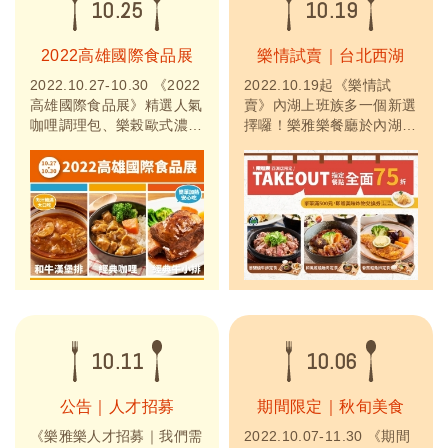
10.25
10.19
2022高雄國際食品展
樂情試賣｜台北西湖
2022.10.27-10.30 《2022
2022.10.19起《樂情試
高雄國際食品展》精選人氣
賣》內湖上班族多一個新選
咖哩調理包、樂榖歐式濃湯
擇囉！樂雅樂餐廳於內湖區
調理包外，特別推出主廚經
插旗第二間門市「西湖
典牛小排、和牛漢堡排等冷
店」，試賣期間，外帶指定
凍商品，只要簡單加熱即可
餐點即享75折優惠！單筆
安心享用。此外，還有年年
滿500元，即贈炸物兌換券
熱銷的冷凍商品包含北海道
(數量有限，送完為止)
大干貝及秋田和牛排，絕對
是必買回家！另外，還有安
排現場廚師秀及搶拍活動，
機會難得，歡迎來...
10.11
10.06
公告｜人才招募
期間限定｜秋旬美食
《樂雅樂人才招募｜我們需
2022.10.07-11.30 《期間